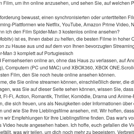
n Film, um ihn online anzusehen, und sehen Sie, auf welchen Pl
forderung bewusst, einen synchronisierten oder untertitelten Fil
aming-Plattformen wie Netflix, YouTube, Amazon Prime Video, 
nn ich den Film Spider-Man 3 kostenlos online ansehen?
bitv) ist es, Ihnen dabei zu helfen, die besten Filme in hoher Qu
von zu Hause aus und auf dem von Ihnen bevorzugten Streaming
-Man 3 komplett auf Portugiesisch
 Fernsehserien online an, ohne das Haus zu verlassen, auf And
g), Computern (PC und MAC) und XBOX360, XBOX ONE.Scrollen
sten Film, den Sie noch heute online ansehen können.
me, die Sie online streamen können, einschließlich derer, die d
agen, was Sie auf dieser Seite sehen können, wissen Sie, dass 
t, Fi-Fi, Action, Romantik, Thriller, Komödie, Drama und Anime-
en, die sich freuen, uns als Neuigkeiten oder Informationen über 
und wie Sie Ihre Lieblingsfilme ansehen, mit. Wir hoffen, dass w
wir Empfehlungen für Ihre Lieblingsfilme finden. Das war's von
 Video heute angesehen haben. Ich hoffe, euch gefallen die Video
 gefällt, was wir teilen, um dich noch mehr zu begeistern. Verbreit