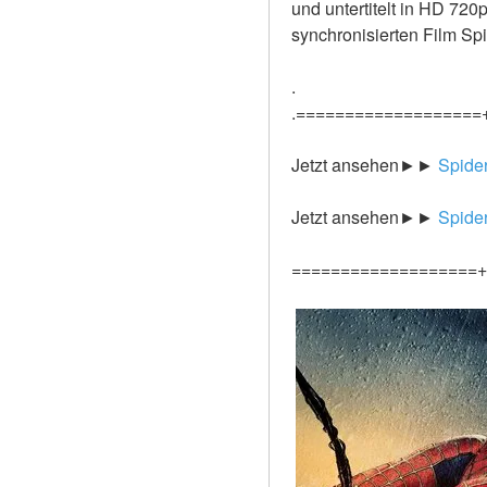
und untertitelt in HD 72
synchronisierten Film S
.
.===================
Jetzt ansehen►►
 Spide
Jetzt ansehen►►
 Spide
===================+