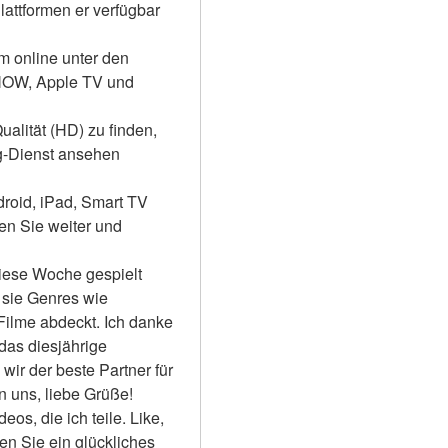
attformen er verfügbar 
m online unter den 
NOW, Apple TV und 
alität (HD) zu finden, 
-Dienst ansehen 
roid, iPad, Smart TV 
 Sie weiter und 
iese Woche gespielt 
sie Genres wie 
Filme abdeckt. Ich danke 
das diesjährige 
ir der beste Partner für 
 uns, liebe Grüße! 
s, die ich teile. Like, 
en Sie ein glückliches 