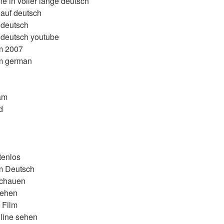
e in voller länge deutsch
 auf deutsch
 deutsch
 deutsch youtube
m 2007
lm german
am
d
tenlos
m Deutsch
schauen
sehen
 Film
line sehen